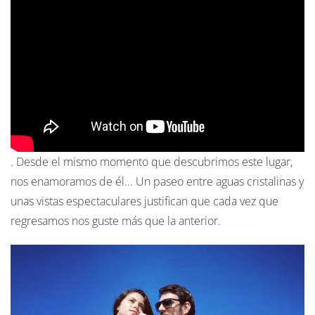
. Desde el mismo momento que descubrimos este lugar,
nos enamoramos de él... Un paseo entre aguas cristalinas y
unas vistas espectaculares justifican que cada vez que
regresamos nos guste más que la anterior.