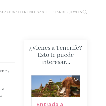
VACACIONAL
TENERIFE VANLIFE
ISLANDER JEWELS
¿Vienes a Tenerife?
Esto te puede
interesar...
onces,
s a
la