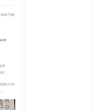
s que hay
acer
que
mos!
uidan con
...