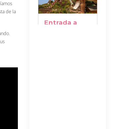
ríamos
ta de la
undo.
sus