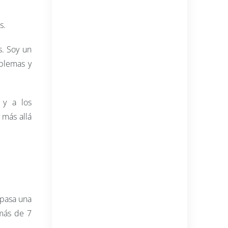
es.
. Soy un
oblemas y
 y a los
 más allá
 pasa una
 más de 7