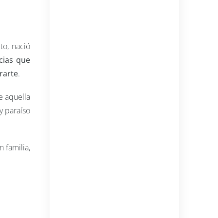
to, nació
cias que
rarte
.
e aquella
y paraíso
 familia,