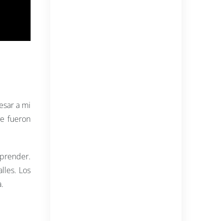
esar a mi
ve fueron
aprender.
lles. Los
.