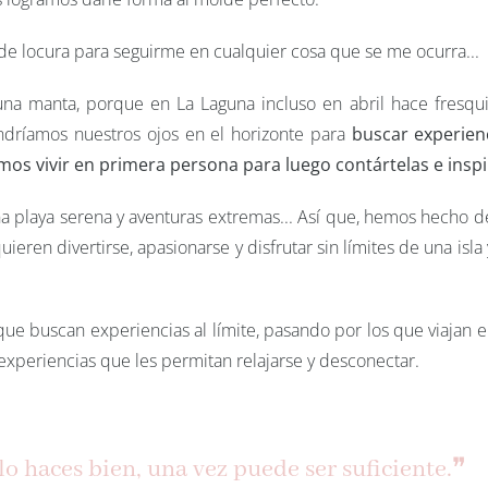
sis de locura para seguirme en cualquier cosa que se me ocurra...
 una manta, porque en La Laguna incluso en abril hace fresqui
ondríamos nuestros ojos en el horizonte para
buscar experien
os vivir en primera persona para luego contártelas e inspi
na playa serena y aventuras extremas... Así que, hemos hecho d
eren divertirse, apasionarse y disfrutar sin límites de una isla 
que buscan experiencias al límite, pasando por los que viajan en
 experiencias que les permitan relajarse y desconectar.
 lo haces bien, una vez puede ser suficiente
.❞