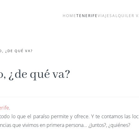
HOME
TENERIFE
VIAJES
ALQUILER 
O, ¿DE QUÉ VA?
o, ¿de qué va?
rife
.
 todo lo que el paraíso permite y ofrece. Y te contamos las lo
ncias que vivimos en primera persona... ¿Juntos?, ¿quiénes?