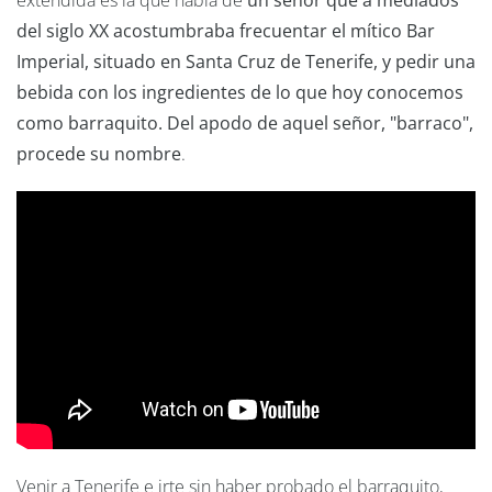
extendida es la que habla de
un señor que a mediados
del siglo XX acostumbraba frecuentar el mítico Bar
Imperial, situado en Santa Cruz de Tenerife, y pedir una
bebida con los ingredientes de lo que hoy conocemos
como barraquito. Del apodo de aquel señor, "barraco",
procede su nombre
.
Venir a Tenerife e irte sin haber probado el barraquito,