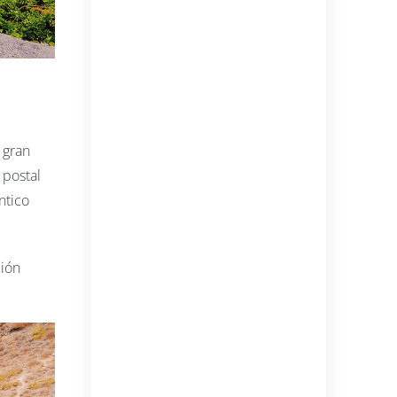
 gran
 postal
ntico
ción