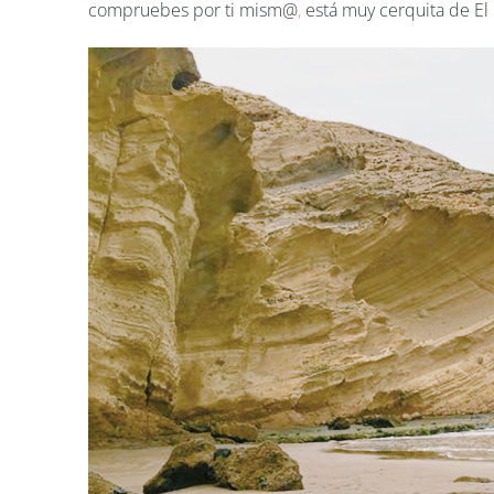
compruebes por ti mism@
,
está muy cerquita de E