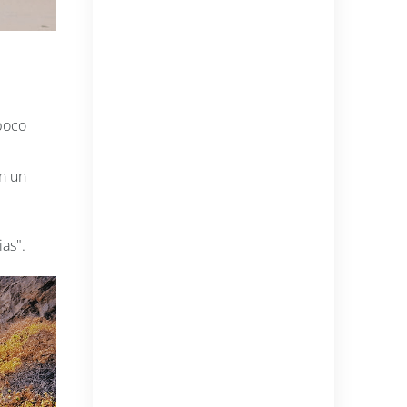
 poco
en un
ias".