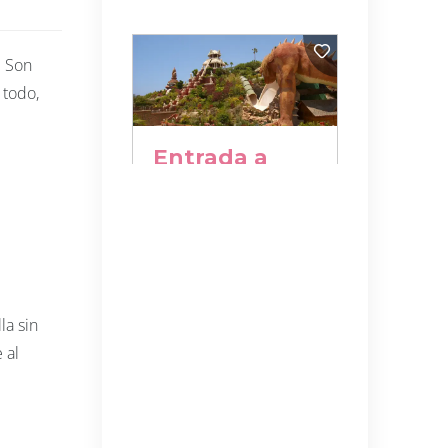
. Son
 todo,
la sin
 al